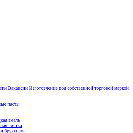
аты
Вакансии
Изготовление под собственной торговой маркой
ные пасты
кая эмаль
ная чистка
ри бруксизме