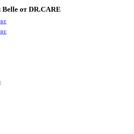
м Belle от DR.CARE
E