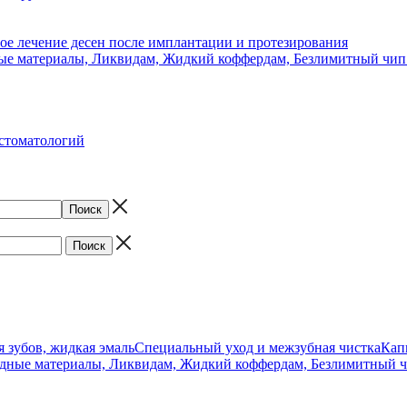
ое лечение десен после имплантации и протезирования
ые материалы, Ликвидам, Жидкий коффердам, Безлимитный чип
стоматологий
 зубов, жидкая эмаль
Специальный уход и межзубная чистка
Кап
дные материалы, Ликвидам, Жидкий коффердам, Безлимитный чи