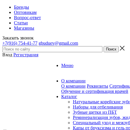
Бренды
Оптовикам
Вопрос-ответ
Статьи
Магазины
Заказать звонок
+7(916) 754-41-77
gbuduev@gmail.com
Вход
Регистрация
Меню
О компании
О компании
Реквизиты
Сертифик
Обучение и сертификация врачей
Каталог
Натуральные корейские зуб
Наборы для отбеливания
Зубные щетки из ПБТ
Реминерализация зубов, жид
Специальный уход и межзуб
Капы от бруксизма и гель п