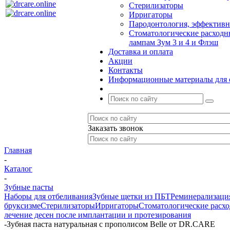
Стерилизаторы
Ирригаторы
Пародонтология, эффективн
Стоматологические расходн
лампам Зум 3 и 4 и Флэш
Доставка и оплата
Акции
Контакты
Информационные материалы для 
Заказать звонок
Главная
-
Каталог
-
Зубные пасты
Наборы для отбеливания
Зубные щетки из ПБТ
Реминерализация
бруксизме
Стерилизаторы
Ирригаторы
Стоматологические расхо
лечение десен после имплантации и протезирования
-
Зубная паста натуральная с прополисом Belle от DR.CARE