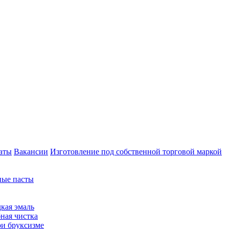
аты
Вакансии
Изготовление под собственной торговой маркой
ные пасты
кая эмаль
ная чистка
ри бруксизме