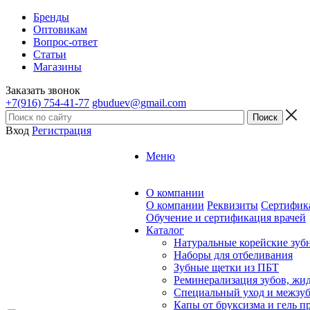
Бренды
Оптовикам
Вопрос-ответ
Статьи
Магазины
Заказать звонок
+7(916) 754-41-77
gbuduev@gmail.com
Вход
Регистрация
Меню
О компании
О компании
Реквизиты
Сертифик
Обучение и сертификация врачей
Каталог
Натуральные корейские зуб
Наборы для отбеливания
Зубные щетки из ПБТ
Реминерализация зубов, жид
Специальный уход и межзуб
Капы от бруксизма и гель п