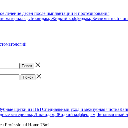
ое лечение десен после имплантации и протезирования
ые материалы, Ликвидам, Жидкий коффердам, Безлимитный чип
стоматологий
Зубные щетки из ПБТ
Специальный уход и межзубная чистка
Капы
дные материалы, Ликвидам, Жидкий коффердам, Безлимитный чи
а Professional Home 75ml