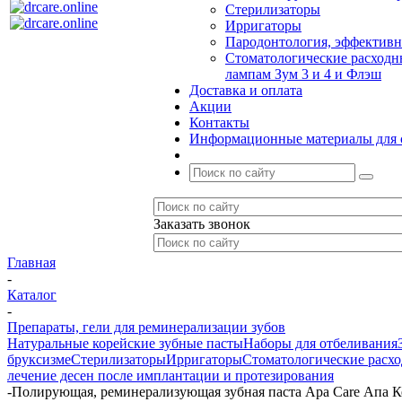
Стерилизаторы
Ирригаторы
Пародонтология, эффективн
Стоматологические расходн
лампам Зум 3 и 4 и Флэш
Доставка и оплата
Акции
Контакты
Информационные материалы для 
Заказать звонок
Главная
-
Каталог
-
Препараты, гели для реминерализации зубов
Натуральные корейские зубные пасты
Наборы для отбеливания
бруксизме
Стерилизаторы
Ирригаторы
Стоматологические расхо
лечение десен после имплантации и протезирования
-
Полирующая, реминерализующая зубная паста Apa Care Апа Ке