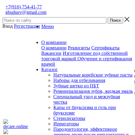
+7(916) 754-41-77
gbuduev@gmail.com
Вход
Регистрация
Меню
О компании
О компании
Реквизиты
Сертификаты
Вакансии
Изготовление под собственной
торговой маркой
Обучение и сертификация
врачей
Каталог
Натуральные корейские зубные пасты
Наборы для отбеливания
Зубные щетки из ПБТ
Реминерализация зубов, жидкая эмаль
Специальный уход и межзубная
чистка
Капы от бруксизма и гель при
бруксизме
Стерилизаторы
Ирригаторы
Пародонтология, эффективное
лечение десен после имплантации и