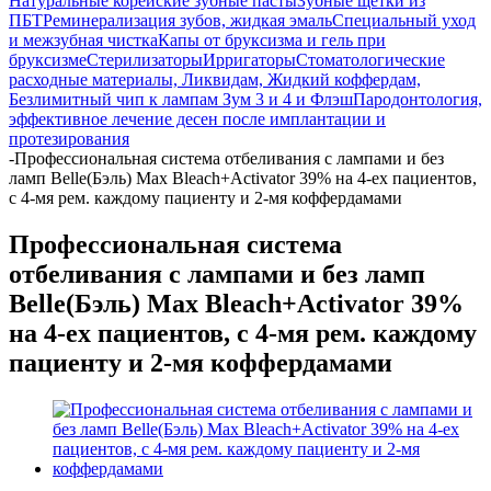
Натуральные корейские зубные пасты
Зубные щетки из
ПБТ
Реминерализация зубов, жидкая эмаль
Специальный уход
и межзубная чистка
Капы от бруксизма и гель при
бруксизме
Стерилизаторы
Ирригаторы
Стоматологические
расходные материалы, Ликвидам, Жидкий коффердам,
Безлимитный чип к лампам Зум 3 и 4 и Флэш
Пародонтология,
эффективное лечение десен после имплантации и
протезирования
-
Профессиональная система отбеливания с лампами и без
ламп Belle(Бэль) Max Bleach+Activator 39% на 4-ех пациентов,
c 4-мя рем. каждому пациенту и 2-мя коффердамами
Профессиональная система
отбеливания с лампами и без ламп
Belle(Бэль) Max Bleach+Activator 39%
на 4-ех пациентов, c 4-мя рем. каждому
пациенту и 2-мя коффердамами