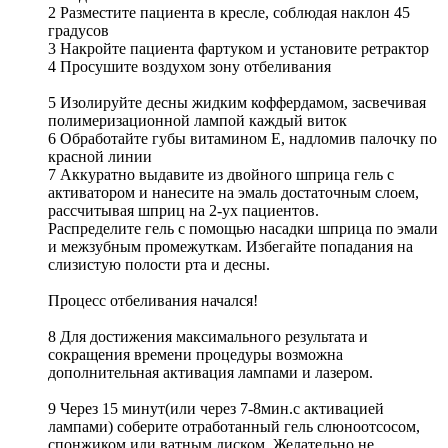
2 Разместите пациента в кресле, соблюдая наклон 45
градусов
3 Накройте пациента фартуком и установите ретрактор
4 Просушите воздухом зону отбеливания
5 Изолируйте десны жидким коффердамом, засвечивая
полимеризационной лампой каждый виток
6 Обработайте губы витамином Е, надломив палочку по
красной линии
7 Аккуратно выдавите из двойного шприца гель с
активатором и нанесите на эмаль достаточным слоем,
рассчитывая шприц на 2-ух пациентов.
Распределите гель с помощью насадки шприца по эмали
и межзубным промежуткам. Избегайте попадания на
слизистую полости рта и десны.
Процесс отбеливания начался!
8 Для достижения максимального результата и
сокращения времени процедуры возможна
дополнительная активация лампами и лазером.
9 Через 15 минут(или через 7-8мин.с активацией
лампами) соберите отработанный гель слюноотсосом,
спонжиком или ватным диском. Желательно не